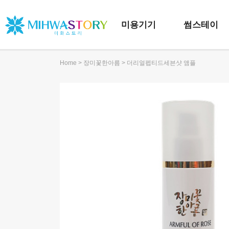
미용기기
썸스테이
>
> 더리얼펩티드세븐샷 앰플
Home
장미꽃한아름