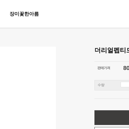
장미꽃한아름
더리얼펩티
8
판매가격
수량