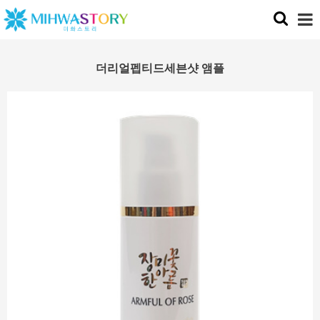
더리얼펩티드세븐샷 앰플