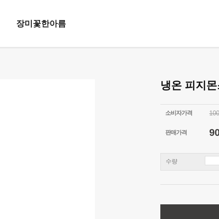
장미꽃한아름
냉온 피지
소비자가격
10
9
판매가격
수량